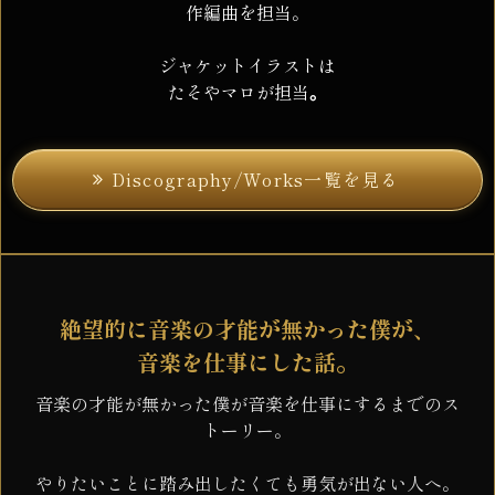
iTunesジャズ部門 国内3位、台湾1位、総合20位
i-dep,MilkTalk,
COSA NOSTRA
らと共演
。
Discography/Works一覧を見る
絶望的に音楽の才能が無かった僕が、
音楽を仕事にした話。
音楽の才能が無かった僕が音楽を仕事にするまでのス
トーリー。
やりたいことに踏み出したくても勇気が出ない人へ。
希望を見いだせず苦しんでいる人へ。