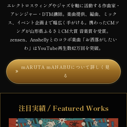
エレクトロスウィングやジャズを軸に活動する作曲家・
アレンジャー・DTM講師。
楽曲提供、編曲、ミック
ス、イベント企画まで幅広く手がける。
携わったCMソ
ングが山形県ふるさとCM大賞 音楽賞を受賞。
zensen、Anshellyとのコラボ楽曲「お洒落がしたい
わ」はYouTube再生数42万回を突破。
mARUTA mANABUについて詳しく見
る
注目実績 / Featured Works