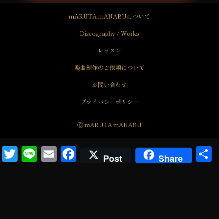
mARUTA mANABUについて
Discography / Works
レッスン
楽曲制作のご依頼について
お問い合わせ
プライバシーポリシー
Ⓒ mARUTA mANABU
T
Li
E
F
Post
Share
wi
n
m
a
tt
e
ail
c
er
e
b