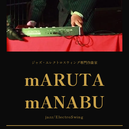
ジャズ・エレクトロスウィング専門作曲家
mARUTA
mANABU
jazz/Electr
o
Swing