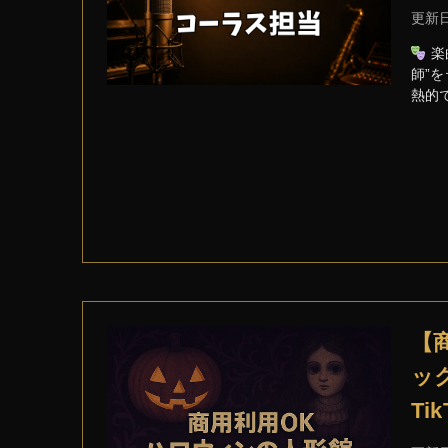
更新
楽
師”
熱的
【
ック
Ti