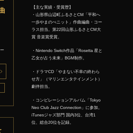
ー
【主な実績・受賞歴】
曲
・山形県山辺町ふるさとCM「平和へ
一歩やまのべニット」作曲編曲・コー
ラス担当。第22回山形ふるさとCM大
賞 音楽賞受賞。
テー
・Nintendo Switch作品「Rosetta 星と
乙女が占う未来」BGM制作。
・ドラマCD「やまない不幸の終わら
せ方」（マリンエンタテインメント）
劇伴担当。
・コンピレーションアルバム「Tokyo
Neo Club Jazz Connection」に参加。
iTunesジャズ部門 国内3位、台湾1
位、総合20位を記録。
を