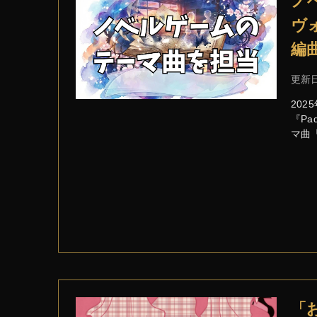
ノベ
ヴ
編
更新
20
『Pa
マ曲「C
「お