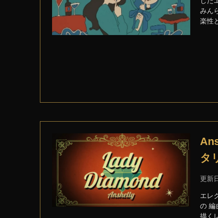
した
みんら
楽性
An
タ
更新
エレク
の 
描く