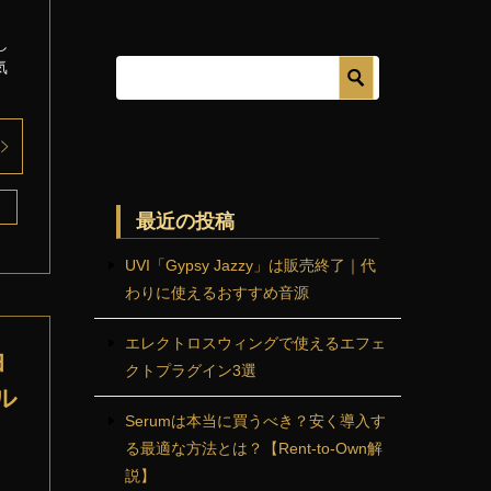
し
気
最近の投稿
UVI「Gypsy Jazzy」は販売終了｜代
わりに使えるおすすめ音源
エレクトロスウィングで使えるエフェ
曲
クトプラグイン3選
ル
Serumは本当に買うべき？安く導入す
る最適な方法とは？【Rent-to-Own解
説】