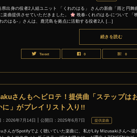
島県出身の役者2人組ユニット 「くれのはる」 さんの新曲「雨と円舞
 に楽曲提供させていただきました。
晩春-くれのはる-について 「
くれのはる-」さんは、鹿児島を拠点に活動する役者2人 […]
続きを読む
Tweet
0
0
otakuさんもヘビロテ！提供曲「ステップは
かに」がプレイリスト入り!!
日：
2026年7月14日
公開日：
2025年6月7日
提供楽曲
akuさんがSpotifyでよく聴いていた楽曲に、私がLily Mizusakiさんへ提