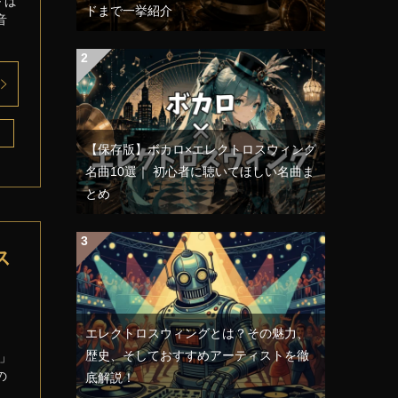
～ぱ
ドまで一挙紹介
音
【保存版】ボカロ×エレクトロスウィング
名曲10選｜ 初心者に聴いてほしい名曲ま
とめ
ス
エレクトロスウィングとは？その魅力、
歴史、そしておすすめアーティストを徹
d」
の
底解説！