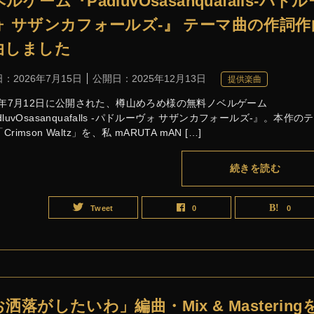
ルゲーム『PadluvOsasanquafalls-パドル
ォ サザンカフォールズ-』 テーマ曲の作詞作
曲しました
日：
2026年7月15日
公開日：
2025年12月13日
提供楽曲
25年7月12日に公開された、樽山めろめ様の無料ノベルゲーム
dluvOsasanquafalls -パドルーヴォ サザンカフォールズ-』。本作の
rimson Waltz」を、私 mARUTA mAN […]
続きを読む
Tweet
0
0
洒落がしたいわ」編曲・Mix & Mastering