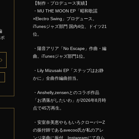
【制作・プロデュース実績】
・MU THE MOON EP「昭和歌謡
×Electro Swing」プロデュース。
iTunesジャズ部門 国内4位、ドイツ21
編
位。
 ポ
・陽音アリア「No Escape」作曲・編
曲。iTunesジャズ部門1位。
・Lily Mizusaki EP「ステップはお静
かに」全曲作編曲担当。
・Anshelly,zensenとのコラボ作品
「お洒落がしたいわ」が2026年8月時
点で45万再生。
ー
・安室奈美恵やももいろクローバーZ
の振付師であるavecoo氏が私のアレ
ンジ楽曲に振付、Instagramにて自ら