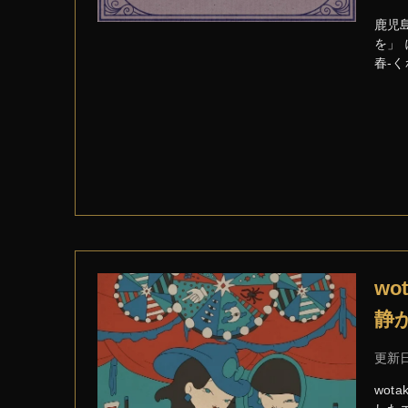
鹿児
を」
春-
w
静
更新
wot