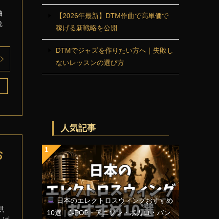
曲
【2026年最新】DTM作曲で高単価で
晩
稼げる新戦略を公開
DTMでジャズを作りたい方へ｜失敗し
ないレッスンの選び方
人気記事
お
日本のエレクトロスウィングおすすめ
供
10選｜J-POP・アニソン・ボカロ・バン