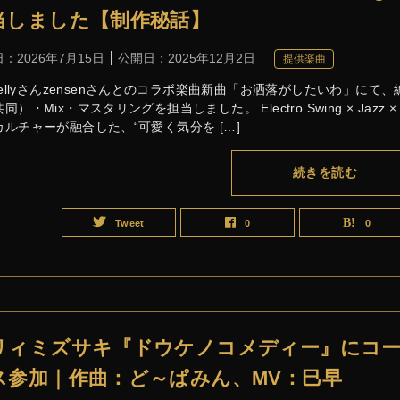
当しました【制作秘話】
日：
2026年7月15日
公開日：
2025年12月2日
提供楽曲
hellyさんzensenさんとのコラボ楽曲新曲「お洒落がしたいわ」にて、
同）・Mix・マスタリングを担当しました。 Electro Swing × Jazz ×
カルチャーが融合した、“可愛く気分を […]
続きを読む
Tweet
0
0
リィミズサキ『ドウケノコメディー』にコ
ス参加｜作曲：ど～ぱみん、MV：巳早