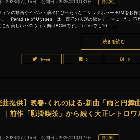
日：
2026年7月15日
公開日：
2025年10月31日
提供楽曲
ウィンの動画やイベント演出にぴったりなゴシックホラーBGMをお探
。「Paradise of Ulysses」は、西洋の人形の館をテーマにした、不
こか美しいハロウィン向けBGMです。TikTokでも10 […]
続きを読む
Tweet
0
0
楽曲提供】晩春-くれのはる-新曲「雨と円舞
」｜前作「願掛喫茶」から続く大正レトロワ
日：
2026年7月15日
公開日：
2025年10月27日
提供楽曲