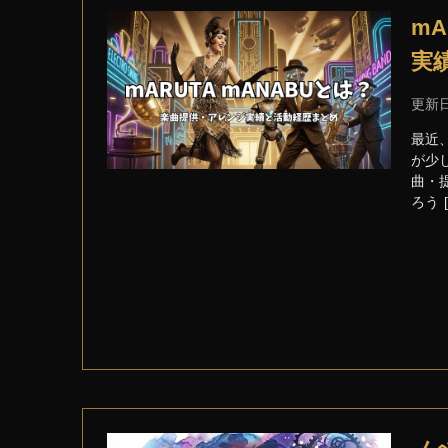
m
実
更新
最近
が少
曲・
ろう 