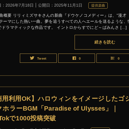
日：
2026年7月18日
公開日：
2025年11月1日
提供楽曲
曲概要 リリィミズサキさんの新曲『ドウケノコメディー』は、“漫才
をテーマにした熱い一曲。夢を追うすべての人へエールを送るような、
でドラマティックな作品です。 イントロからすでにど～ぱみんさ […]
続きを読む
Tweet
0
0
商用利用OK】ハロウィンをイメージしたゴ
ホラーBGM「Paradise of Ulysses」｜
kTokで1000投稿突破