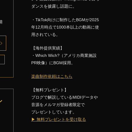
ダンスを披露し話題に。
・TikTok向けに制作したBGMが2025
情
年12月時点で1000本以上の動画に使
用されている。
【海外提供実績】
・Which Wich?（アメリカ商業施設
PR映像）にBGM採用。
楽曲制作依頼はこちら
【無料プレゼント】
ブログで解説しているMIDIデータや
シ
音源をメルマガ登録者限定で
プレゼントしています。
▶ 無料プレゼントを受け取る