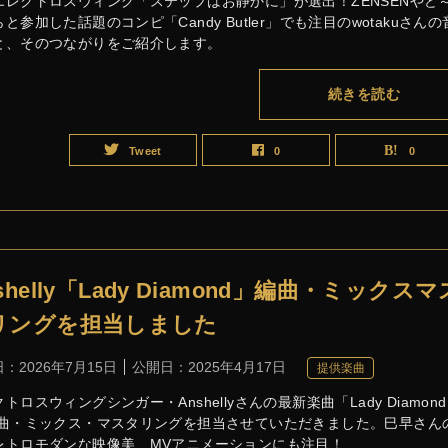
エレクトロスウィング「ステップはお静かに」が選出！ZENSENやど
と参加した話題のコンピ「Candy Butler」でも注目のwotakuさんの
と、そのつながりをご紹介します。
続きを読む
Tweet
0
0
shelly「Lady Diamond」編曲・ミックスマ
リングを担当しました
日：
2026年7月15日
公開日：
2025年4月17日
提供楽曲
トロスウィングシンガー・Anshellyさんの最新楽曲「Lady Diamon
編曲・ミックス・マスタリングを担当させていただきました。巳早さん
レトロモダンな映像美、MVアニメーションにも注目！