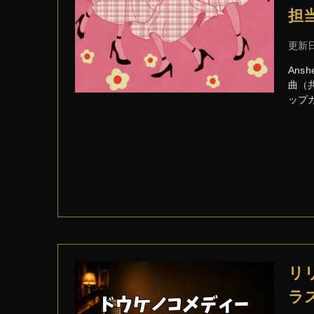
担
更新
Ans
曲（共
ップ
リ
ラ