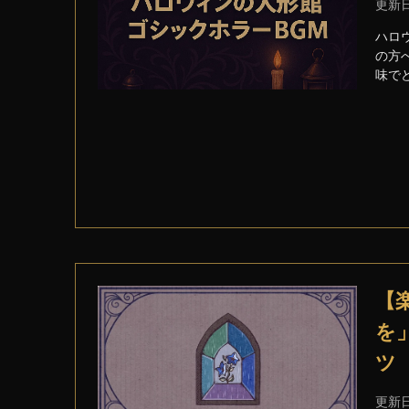
更新
ハロ
の方へ
味でど
【
を
ツ
更新