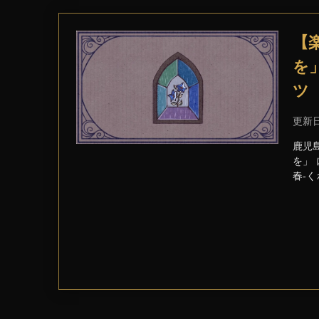
【
を
ツ
更新
鹿児
を」
春-