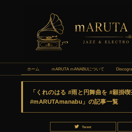
ホーム
ｍARUTA ｍANABUについて
Discogr
「くれのはる #雨と円舞曲を #願掛喫
#mARUTAmanabu」の記事一覧
Tweet