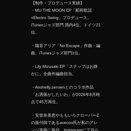
【制作・プロデュース実績】
・MU THE MOON EP「昭和歌謡
×Electro Swing」プロデュース。
iTunesジャズ部門 国内4位、ドイツ21
位。
・陽音アリア「No Escape」作曲・編
曲。iTunesジャズ部門1位。
・Lily Mizusaki EP「ステップはお静
かに」全曲作編曲担当。
・Anshelly,zensenとのコラボ作品
「お洒落がしたいわ」が2026年8月時
点で45万再生。
・安室奈美恵やももいろクローバーZ
の振付師であるavecoo氏が私のアレ
ンジ楽曲に振付、Instagramにて自ら