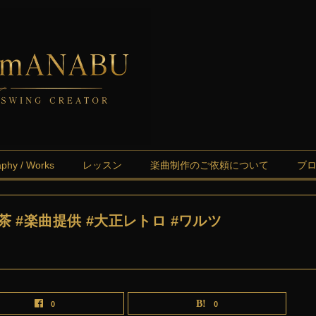
aphy / Works
レッスン
楽曲制作のご依頼について
ブ
茶 #楽曲提供 #大正レトロ #ワルツ
0
0