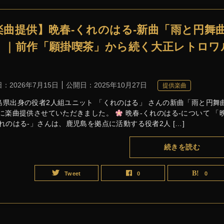
楽曲提供】晩春-くれのはる-新曲「雨と円舞
」｜前作「願掛喫茶」から続く大正レトロワ
日：
2026年7月15日
公開日：
2025年10月27日
提供楽曲
島県出身の役者2人組ユニット 「くれのはる」 さんの新曲「雨と円舞
 に楽曲提供させていただきました。
晩春-くれのはる-について 「
くれのはる-」さんは、鹿児島を拠点に活動する役者2人 […]
続きを読む
Tweet
0
0