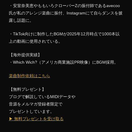
・安室奈美恵やももいろクローバーZの振付師であるavecoo
氏が私のアレンジ楽曲に振付、Instagramにて自らダンスを披
露し話題に。
・TikTok向けに制作したBGMが2025年12月時点で1000本以
上の動画に使用されている。
【海外提供実績】
・Which Wich?（アメリカ商業施設PR映像）にBGM採用。
楽曲制作依頼はこちら
【無料プレゼント】
ブログで解説しているMIDIデータや
音源をメルマガ登録者限定で
プレゼントしています。
▶ 無料プレゼントを受け取る