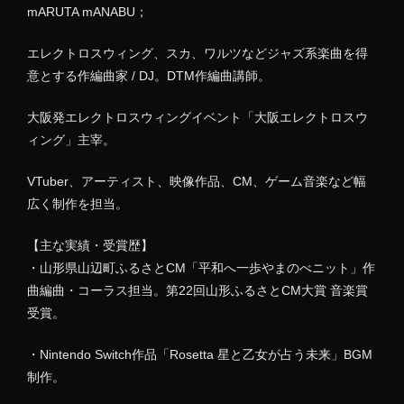
mARUTA mANABU；
エレクトロスウィング、スカ、ワルツなどジャズ系楽曲を得
意とする作編曲家 / DJ。DTM作編曲講師。
大阪発エレクトロスウィングイベント「大阪エレクトロスウ
ィング」主宰。
VTuber、アーティスト、映像作品、CM、ゲーム音楽など幅
広く制作を担当。
【主な実績・受賞歴】
・山形県山辺町ふるさとCM「平和へ一歩やまのべニット」作
曲編曲・コーラス担当。第22回山形ふるさとCM大賞 音楽賞
受賞。
・Nintendo Switch作品「Rosetta 星と乙女が占う未来」BGM
制作。