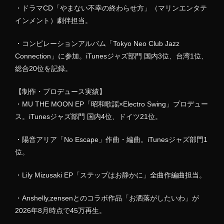
・ドラマCD「やまない不幸の終わらせ方」（マリンエンタテ
インメント）劇伴担当。
・コンピレーションアルバム「Tokyo Neo Club Jazz
Connection」に参加。iTunesジャズ部門 国内3位、台湾1位、
総合20位を記録。
【制作・プロデュース実績】
・MU THE MOON EP「昭和歌謡×Electro Swing」プロデュー
ス。iTunesジャズ部門 国内4位、ドイツ21位。
・陽音アリア「No Escape」作曲・編曲。iTunesジャズ部門1
位。
・Lily Mizusaki EP「ステップはお静かに」全曲作編曲担当。
・Anshelly,zensenとのコラボ作品「お洒落がしたいわ」が
2026年8月時点で45万再生。