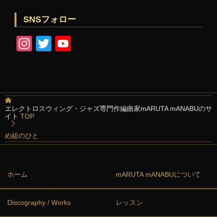
SNSフォロー
In
T
Y
st
wi
o
a
tt
u
gr
er
T
a
u
エレクトロスウィング・ジャズ専門作編曲家mARUTA mANABUのサ
イト
TOP
m
b
e
め組のひと
C
h
ホーム
mARUTA mANABUについて
a
n
Discography / Works
レッスン
n