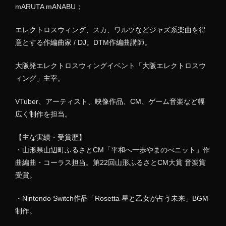
mARUTA mANABU；
エレクトロスウィング、スカ、ワルツなどジャズ系楽曲を得
意とする作編曲家 / DJ。DTM作編曲講師。
大阪発エレクトロスウィングイベント「大阪エレクトロスウ
ィング」主宰。
VTuber、アーティスト、映像作品、CM、ゲーム音楽など幅
広く制作を担当。
【主な実績・受賞歴】
・山形県山辺町ふるさとCM「平和へ一歩やまのべニット」作
曲編曲・コーラス担当。第22回山形ふるさとCM大賞 音楽賞
受賞。
・Nintendo Switch作品「Rosetta 星と乙女が占う未来」BGM
制作。