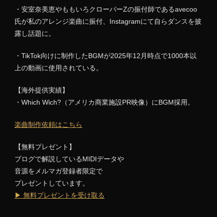
・安室奈美恵やももいろクローバーZの振付師であるavecoo
氏が私のアレンジ楽曲に振付、Instagramにて自らダンスを披
露し話題に。
・TikTok向けに制作したBGMが2025年12月時点で1000本以
上の動画に使用されている。
【海外提供実績】
・Which Wich?（アメリカ商業施設PR映像）にBGM採用。
楽曲制作依頼はこちら
【無料プレゼント】
ブログで解説しているMIDIデータや
音源をメルマガ登録者限定で
プレゼントしています。
▶ 無料プレゼントを受け取る