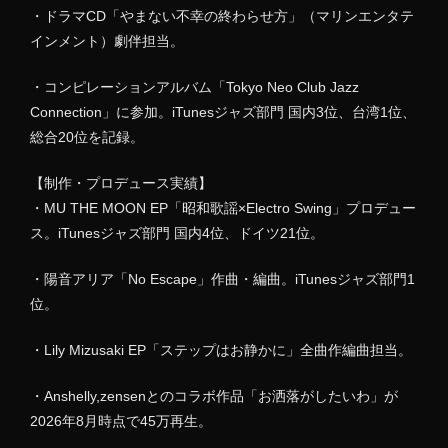
・ドラマCD「やまない不幸の終わらせ方」（マリンエンタテ
インメント）劇伴担当。
・コンピレーションアルバム「Tokyo Neo Club Jazz
Connection」に参加。iTunesジャズ部門 国内3位、台湾1位、
総合20位を記録。
【制作・プロデュース実績】
・MU THE MOON EP「昭和歌謡×Electro Swing」プロデュー
ス。iTunesジャズ部門 国内4位、ドイツ21位。
・陽音アリア「No Escape」作曲・編曲。iTunesジャズ部門1
位。
・Lily Mizusaki EP「ステップはお静かに」全曲作編曲担当。
・Anshelly,zensenとのコラボ作品「お洒落がしたいわ」が
2026年8月時点で45万再生。