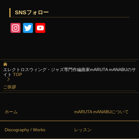
SNSフォロー
In
T
Y
st
wi
o
a
tt
u
gr
er
T
a
u
エレクトロスウィング・ジャズ専門作編曲家mARUTA mANABUのサ
イト
TOP
m
b
e
ご挨拶
C
h
ホーム
mARUTA mANABUについて
a
n
Discography / Works
レッスン
n