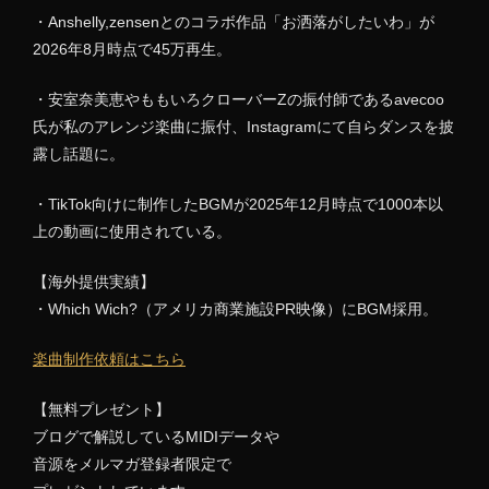
・Anshelly,zensenとのコラボ作品「お洒落がしたいわ」が
2026年8月時点で45万再生。
・安室奈美恵やももいろクローバーZの振付師であるavecoo
氏が私のアレンジ楽曲に振付、Instagramにて自らダンスを披
露し話題に。
・TikTok向けに制作したBGMが2025年12月時点で1000本以
上の動画に使用されている。
【海外提供実績】
・Which Wich?（アメリカ商業施設PR映像）にBGM採用。
楽曲制作依頼はこちら
【無料プレゼント】
ブログで解説しているMIDIデータや
音源をメルマガ登録者限定で