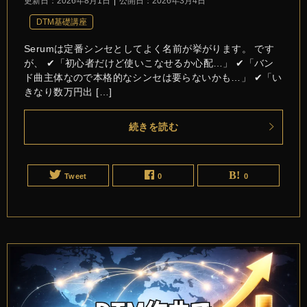
更新日：
2026年8月1日
公開日：
2026年3月4日
DTM基礎講座
Serumは定番シンセとしてよく名前が挙がります。 です
が、 ✔「初心者だけど使いこなせるか心配…」 ✔「バン
ド曲主体なので本格的なシンセは要らないかも…」 ✔「い
きなり数万円出 […]
続きを読む
Tweet
0
0