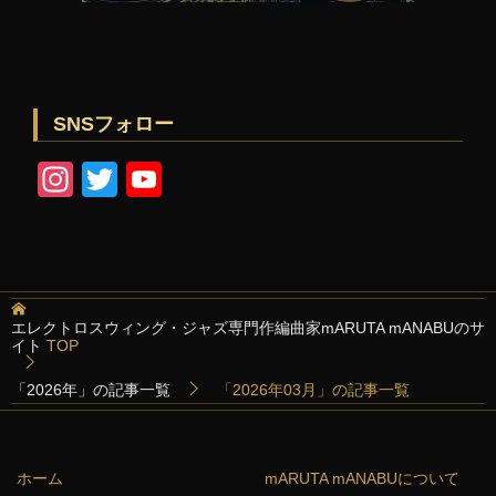
SNSフォロー
In
T
Y
st
wi
o
a
tt
u
gr
er
T
a
u
エレクトロスウィング・ジャズ専門作編曲家mARUTA mANABUのサ
イト
TOP
m
b
e
「2026年」の記事一覧
「2026年03月」の記事一覧
C
h
ホーム
mARUTA mANABUについて