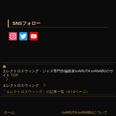
SNSフォロー
In
T
Y
st
wi
o
a
tt
u
gr
er
T
a
u
エレクトロスウィング・ジャズ専門作編曲家mARUTA mANABUのサ
イト
TOP
m
b
e
エレクトロスウィング
「エレクトロスウィング」の記事一覧（4 / 4ページ）
C
h
a
ホーム
mARUTA mANABUについて