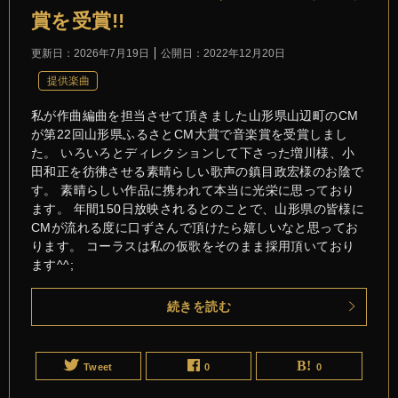
賞を受賞!!
更新日：
2026年7月19日
公開日：
2022年12月20日
提供楽曲
私が作曲編曲を担当させて頂きました山形県山辺町のCM
が第22回山形県ふるさとCM大賞で音楽賞を受賞しまし
た。 いろいろとディレクションして下さった増川様、小
田和正を彷彿させる素晴らしい歌声の鎮目政宏様のお陰で
す。 素晴らしい作品に携われて本当に光栄に思っており
ます。 年間150日放映されるとのことで、山形県の皆様に
CMが流れる度に口ずさんで頂けたら嬉しいなと思ってお
ります。 コーラスは私の仮歌をそのまま採用頂いており
ます^^;
続きを読む
Tweet
0
0