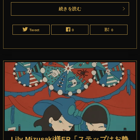
続きを読む
Tweet
0
0
Lily Mizusaki様EP「ステップはお静