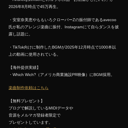
2026年8月時点で45万再生。
・安室奈美恵やももいろクローバーZの振付師であるavecoo
氏が私のアレンジ楽曲に振付、Instagramにて自らダンスを披
露し話題に。
・TikTok向けに制作したBGMが2025年12月時点で1000本以
上の動画に使用されている。
【海外提供実績】
・Which Wich?（アメリカ商業施設PR映像）にBGM採用。
楽曲制作依頼はこちら
【無料プレゼント】
ブログで解説しているMIDIデータや
音源をメルマガ登録者限定で
プレゼントしています。