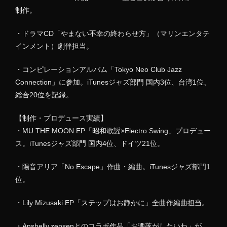
制作。
・ドラマCD「やまない不幸の終わらせ方」（マリンエンタテ
インメント）劇伴担当。
・コンピレーションアルバム「Tokyo Neo Club Jazz
Connection」に参加。iTunesジャズ部門 国内3位、台湾1位、
総合20位を記録。
【制作・プロデュース実績】
・MU THE MOON EP「昭和歌謡×Electro Swing」プロデュー
ス。iTunesジャズ部門 国内4位、ドイツ21位。
・陽音アリア「No Escape」作曲・編曲。iTunesジャズ部門1
位。
・Lily Mizusaki EP「ステップはお静かに」全曲作編曲担当。
・Anshelly,zensenとのコラボ作品「お洒落がしたいわ」が